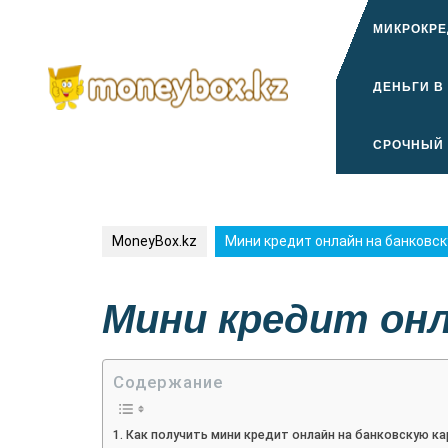
Перейти
к
МИКРОКРЕ
содержимому
ДЕНЬГИ В
СРОЧНЫЙ 
MoneyBox.kz
Мини кредит онлайн на банковск
Мини кредит онл
Содержание
Как получить мини кредит онлайн на банковскую ка