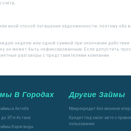
 счета;
или иной способ погашения задолженности, поэтому обо 
аждую неделю или одной суммой при окончании действия 
ку он может быть нефиксированным. Если допустить прос
риятные разговоры с представителями компании.
мы В Городах
Другие Займы
аймы в Актобе
Микрокредит без звонков опер
 до ЗП в Астане
Кредит под залог авто с право
пользования
аймы Караганды