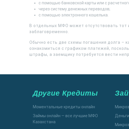
с помощью банковской карты или с расчетного
через систему денежных переводов;
с помощью электронного кошелька.
В отдельных МФО может отсутствовать тот 
заблаговременно.
Обычно есть две схемы погашения долга – к
ознакомиться с графиком платежей, посколь
штрафы, а заемщику потребуется вести неп
Другие Кредиты
Зай
Моментальные кредиты онлайн
Микроз
Займы онлайн — все лучшие МФО
Деньги
Казахстана
Микроз