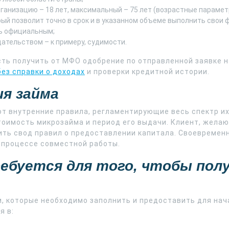
ганизацию – 18 лет, максимальный – 75 лет (возрастные парамет
рый позволит точно в срок и в указанном объеме выполнить свои
ь официальным;
ательством – к примеру, судимости.
ть получить от МФО одобрение по отправленной заявке н
без справки о доходах
и проверки кредитной истории.
я займа
т внутренние правила, регламентирующие весь спектр и
тоимость микрозайма и период его выдачи. Клиент, жела
ить свод правил о предоставлении капитала. Своевремен
 процессе совместной работы.
ебуется для того, чтобы пол
м, которые необходимо заполнить и предоставить для на
я в: