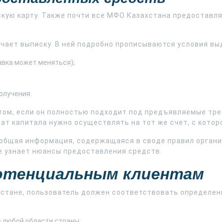
скую карту. Также почти все МФО Казахстана предостав
чает выписку. В ней подробно прописываются условия вы
авка может меняться);
олучения.
ом, если он полностью подходит под предъявляемые треб
т капитала нужно осуществлять на тот же счет, с котор
 общая информация, содержащаяся в своде правил органи
е узнает нюансы предоставления средств.
потенциальным клиентам
хстане, пользователь должен соответствовать определе
 любой области страны;